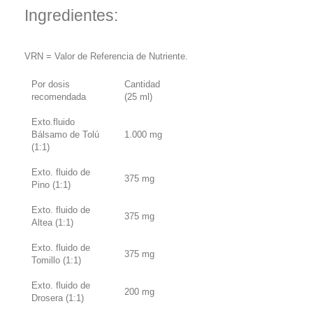
Ingredientes:
VRN = Valor de Referencia de Nutriente.
Por dosis
Cantidad
recomendada
(25 ml)
Exto.fluido
Bálsamo de Tolú
1.000 mg
(1:1)
Exto. fluido de
375 mg
Pino (1:1)
Exto. fluido de
375 mg
Altea (1:1)
Exto. fluido de
375 mg
Tomillo (1:1)
Exto. fluido de
200 mg
Drosera (1:1)