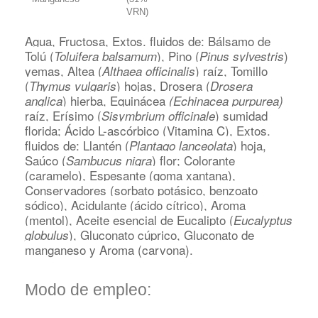
VRN)
Agua, Fructosa, Extos. fluidos de: Bálsamo de
Tolú (
), Pino (
)
Toluifera balsamum
Pinus sylvestris
yemas, Altea (
) raíz, Tomillo
Althaea officinalis
(
) hojas, Drosera (
Thymus vulgaris
Drosera
) hierba, Equinácea
anglica
(Echinacea purpurea)
raíz, Erísimo (
) sumidad
Sisymbrium officinale
florida; Ácido L-ascórbico (Vitamina C), Extos.
fluidos de: Llantén (
) hoja,
Plantago lanceolata
Saúco (
) flor; Colorante
Sambucus nigra
(caramelo), Espesante (goma xantana),
Conservadores (sorbato potásico, benzoato
sódico), Acidulante (ácido cítrico), Aroma
(mentol), Aceite esencial de Eucalipto (
Eucalyptus
), Gluconato cúprico, Gluconato de
globulus
manganeso y Aroma (carvona).
Modo de empleo: