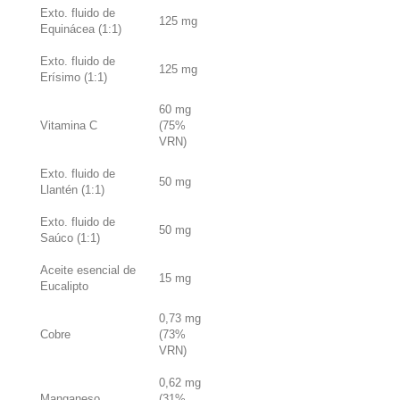
Exto. fluido de
125 mg
Equinácea (1:1)
Exto. fluido de
125 mg
Erísimo (1:1)
60 mg
Vitamina C
(75%
VRN)
Exto. fluido de
50 mg
Llantén (1:1)
Exto. fluido de
50 mg
Saúco (1:1)
Aceite esencial de
15 mg
Eucalipto
0,73 mg
Cobre
(73%
VRN)
0,62 mg
Manganeso
(31%