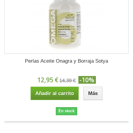
Perlas Aceite Onagra y Borraja Sotya
12,95 €
-10%
14,39 €
Añadir al carrito
Más
En stock