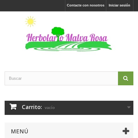
Contacte con nosotros
Iniciar sesión
Carrito:
vacío
MENÚ