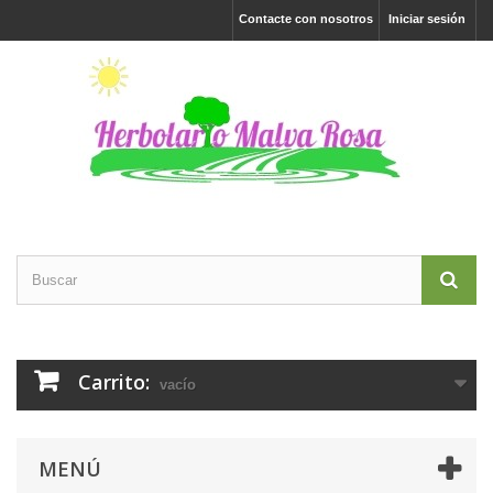
Contacte con nosotros
Iniciar sesión
Carrito:
vacío
MENÚ