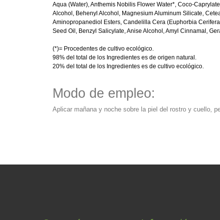
Aqua (Water), Anthemis Nobilis Flower Water*, Coco-Caprylate, G
Alcohol, Behenyl Alcohol, Magnesium Aluminum Silicate, Cetea
Aminopropanediol Esters, Candelilla Cera (Euphorbia Cerifer
Seed Oil, Benzyl Salicylate, Anise Alcohol, Amyl Cinnamal, Ger
(*)= Procedentes de cultivo ecológico.
98% del total de los Ingredientes es de origen natural.
20% del total de los Ingredientes es de cultivo ecológico.
Modo de empleo:
Aplicar mañana y noche sobre la piel del rostro y cuello, 