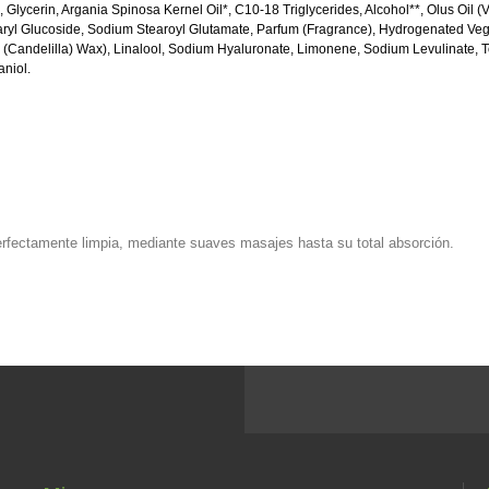
lycerin, Argania Spinosa Kernel Oil*, C10-18 Triglycerides, Alcohol**, Olus Oil (V
ryl Glucoside, Sodium Stearoyl Glutamate, Parfum (Fragrance), Hydrogenated Vege
a (Candelilla) Wax), Linalool, Sodium Hyaluronate, Limonene, Sodium Levulinate,
aniol.
perfectamente limpia, mediante suaves masajes hasta su total absorción.