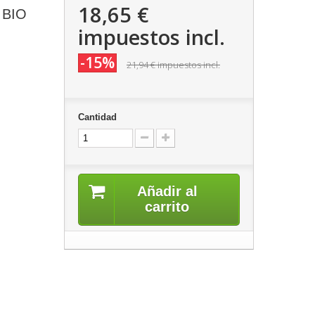
18,65 €
 BIO
impuestos incl.
-15%
21,94 €
impuestos incl.
Cantidad
Añadir al
carrito