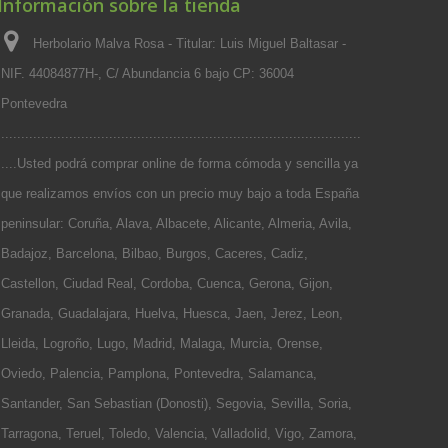
Información sobre la tienda
Herbolario Malva Rosa - Titular: Luis Miguel Baltasar -
NIF. 44084877H-, C/ Abundancia 6 bajo CP: 36004
Pontevedra
...................................................................................................
....Usted podrá comprar online de forma cómoda y sencilla ya
que realizamos envíos con un precio muy bajo a toda España
peninsular: Coruña, Alava, Albacete, Alicante, Almeria, Avila,
Badajoz, Barcelona, Bilbao, Burgos, Caceres, Cadiz,
Castellon, Ciudad Real, Cordoba, Cuenca, Gerona, Gijon,
Granada, Guadalajara, Huelva, Huesca, Jaen, Jerez, Leon,
Lleida, Logroño, Lugo, Madrid, Malaga, Murcia, Orense,
Oviedo, Palencia, Pamplona, Pontevedra, Salamanca,
Santander, San Sebastian (Donosti), Segovia, Sevilla, Soria,
Tarragona, Teruel, Toledo, Valencia, Valladolid, Vigo, Zamora,