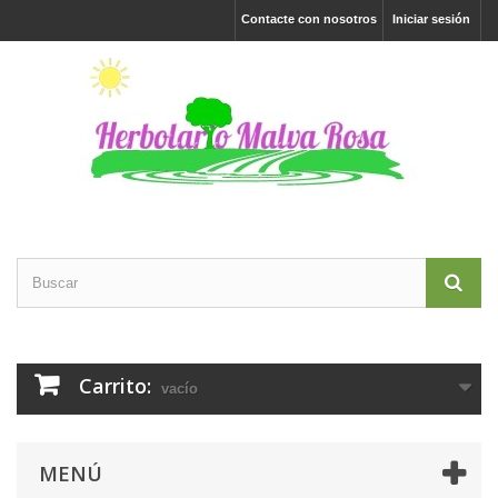
Contacte con nosotros
Iniciar sesión
Carrito:
vacío
MENÚ