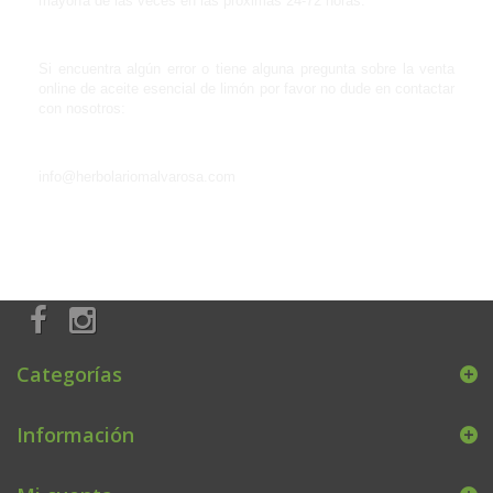
mayoría de las veces en las próximas 24-72 horas.
Si encuentra algún error o tiene alguna pregunta sobre la venta
online de aceite esencial de limón por favor no dude en contactar
con nosotros:
info@herbolariomalvarosa.com
Categorías
Información