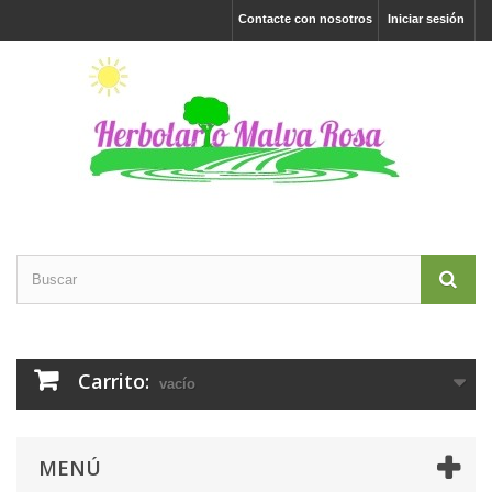
Contacte con nosotros
Iniciar sesión
Carrito:
vacío
MENÚ