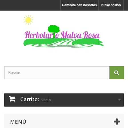
Contacte con nosotros
Iniciar sesión
Carrito:
vacío
MENÚ