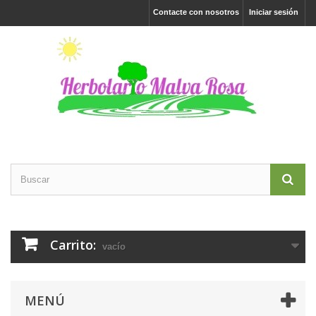
Contacte con nosotros
Iniciar sesión
Carrito:
vacío
MENÚ