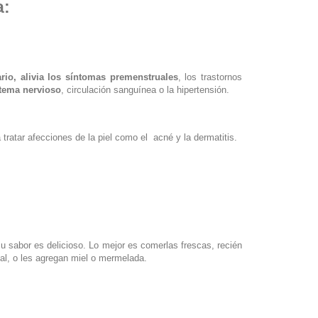
a:
rio, alivia los síntomas premenstruales
, los trastornos
tema nervioso
, circulación sanguínea o la hipertensión.
 tratar afecciones de la piel como el acné y la dermatitis.
 sabor es delicioso. Lo mejor es comerlas frescas, recién
al, o les agregan miel o mermelada.