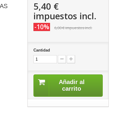
5,40 €
DAS
impuestos incl.
-10%
6,00 €
impuestos incl.
Cantidad
Añadir al
carrito