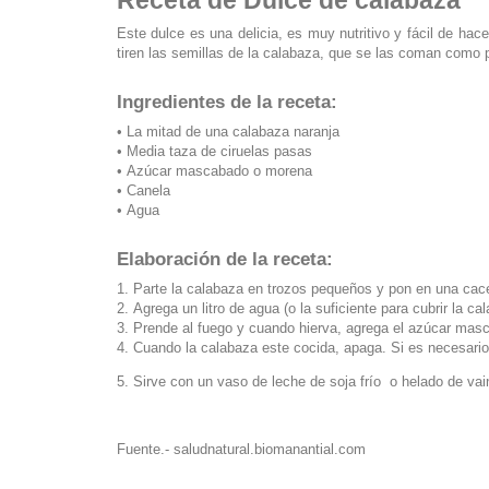
Receta de Dulce de calabaza
Este dulce es una delicia, es muy nutritivo y fácil de hac
tiren las semillas de la calabaza, que se las coman como p
Ingredientes de la receta:
• La mitad de una calabaza naranja
• Media taza de ciruelas pasas
• Azúcar mascabado o morena
• Canela
• Agua
Elaboración de la receta:
1. Parte la calabaza en trozos pequeños y pon en una cace
2. Agrega un litro de agua (o la suficiente para cubrir la ca
3. Prende al fuego y cuando hierva, agrega el azúcar masc
4. Cuando la calabaza este cocida, apaga. Si es necesari
5. Sirve con un vaso de leche de soja frío o helado de vai
Fuente.- saludnatural.biomanantial.com