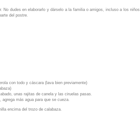
er. No dudes en elaborarlo y dárselo a la familia o amigos, incluso a los niño
arte del postre.
rola con todo y cáscara (lava bien previamente)
labaza)
abado, unas rajitas de canela y las ciruelas pasas.
o, agrega más agua para que se cueza.
nilla encima del trozo de calabaza.