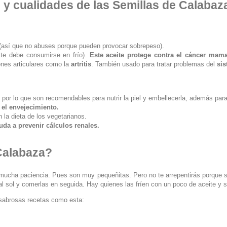
s y cualidades de las Semillas de Calabaz
(así que no abuses porque pueden provocar sobrepeso).
ceite debe consumirse en frío).
Este aceite protege contra el cáncer mama
nes articulares como la
artritis
. También usado para tratar problemas del
sis
, por lo que son recomendables para nutrir la piel y embellecerla, además para
 el envejecimiento.
n la dieta de los vegetarianos.
uda a prevenir cálculos renales.
Calabaza?
mucha paciencia. Pues son muy pequeñitas. Pero no te arrepentirás porque su
l sol y comerlas en seguida. Hay quienes las fríen con un poco de aceite y s
 sabrosas recetas como esta: