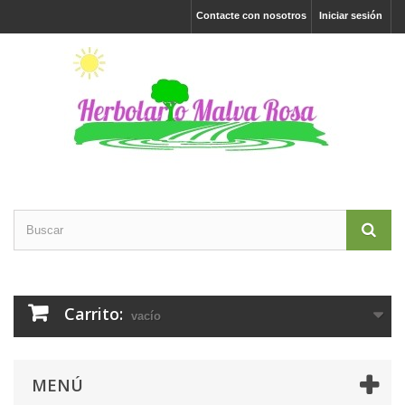
Contacte con nosotros
Iniciar sesión
Carrito:
vacío
MENÚ