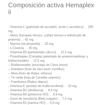
Composición activa Hemaplex
ii
- Vitamina C (palmitato de ascorbilo, ácido L-ascórbico) ... 200
mg.
- Hierro (fumarato ferroso, sulfato ferroso e hidrolizado de
proteína) ... 42 mg.
- Niacina (nicotinamida) ... 25 mg.
- L-Cisteína ... 25 mg.
- Vitamina B5 (pantotenato cálcico) ... 12,5 mg.
- Proanthoplex (Complejo patentado de proantocianidinas y
bioflavonoides) ... 12,5 mg.
-- Bioflavonoides (exocarpo de Citrus limon)
-- Arándano (fruto de Vaccinium myrtillus)
-- Mora (fruto de Rubus villosus)
-- Té verde (hoja de Camellia sinensis)
-- Frambuesa (Rubus idaeus)
- Vitamina E (acetato de d-alfa-tocoferol) ... 10 mg.
- Vitamina B2 (riboflavina) ... 8,4 mg.
- Vitamina B6 (piridoxina HCl) ... 8,4 mg.
- Zumo de remolacha (Beta vulgaris) ... 7,5 mg.
- Vitamina B1 (tiamina HCl) ... 6,6 mg.