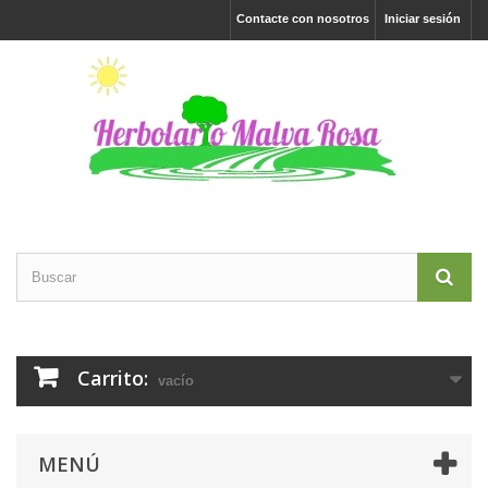
Contacte con nosotros
Iniciar sesión
Carrito:
vacío
MENÚ