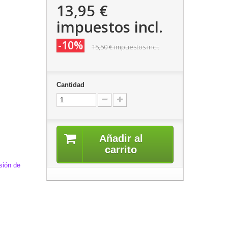
13,95 €
impuestos incl.
-10%
15,50 €
impuestos incl.
Cantidad
Añadir al
carrito
lsión de