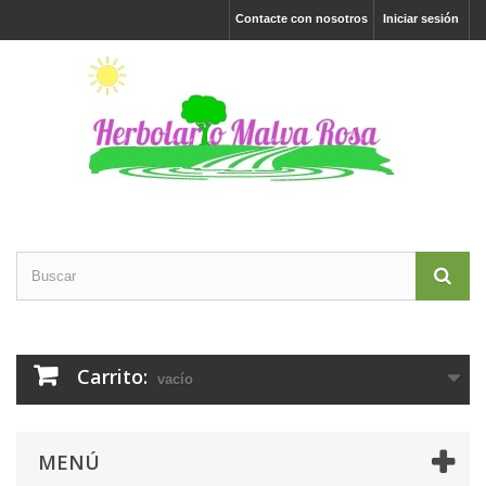
Contacte con nosotros
Iniciar sesión
Carrito:
vacío
MENÚ